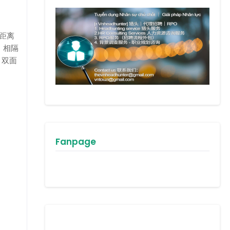
距离
，相隔
、双面
Fanpage