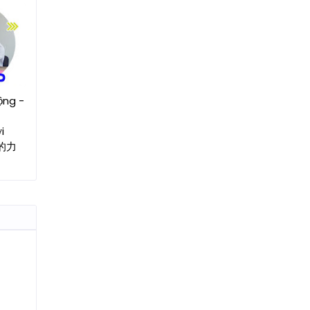
ộng -
i
部的力