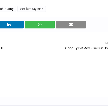
binh-duong
viec-lam-tay-ninh
M
 IE
Công Ty Dệt May Rise Sun 