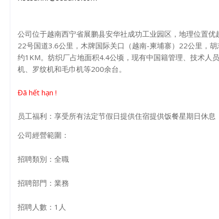
公司位于越南西宁省展鹏县安华社成功工业园区，地理位置优越
22号国道3.6公里，木牌国际关口（越南-柬埔寨）22公里，胡
约1KM。纺织厂占地面积4.4公顷，现有中国籍管理、技术人
机、罗纹机和毛巾机等200余台。
Đã hết hạn !
员工福利：享受所有法定节假日提供住宿提供饭餐星期日休息
公司經營範圍：
招聘類別：全職
招聘部門：業務
招聘人數：1人