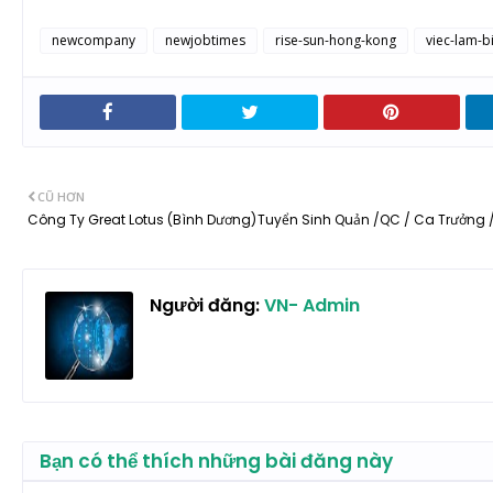
newcompany
newjobtimes
rise-sun-hong-kong
viec-lam-
CŨ HƠN
Công Ty Great Lotus (Bình Dương) Tuyển Sinh Quản /QC / Ca Trưởng /
Người đăng:
VN- Admin
Bạn có thể thích những bài đăng này