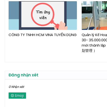
CÔNG TY TNHH HCM VINA TUYỂN DỤNG
Quản lý Kế Hoạ
30- 35.000.0
mới thành lậ
划管理 ）
Đăng nhận xét
0 Nhận xét
Emoji