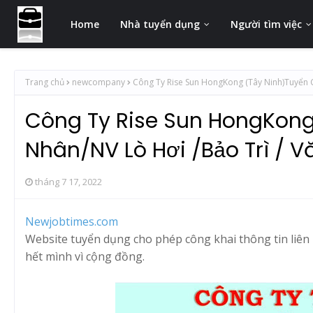
Home
Nhà tuyển dụng
Người tìm việc
Trang chủ
newcompany
Công Ty Rise Sun HongKong (Tây Ninh)Tuyển 
Công Ty Rise Sun HongKong
Nhân/NV Lò Hơi /Bảo Trì / 
tháng 7 17, 2022
Newjobtimes.com
Website tuyển dụng cho phép công khai thông tin liên h
hết mình vì cộng đồng.