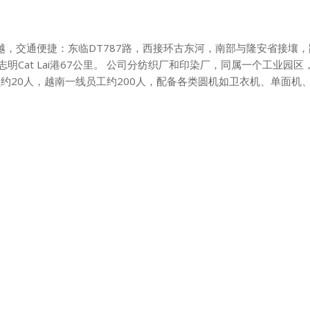
，交通便捷：东临DT787路，西接环古东河，南部与隆安省接壤，
志明Cat Lai港67公里。 公司分纺织厂和印染厂，同属一个工业园区
员约20人，越南一线员工约200人，配备各类圆机如卫衣机、单面机