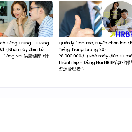
ch tiếng Trung - Lương
Quản lý Đào tạo, tuyển chọn lao đ
00đ（Nhà máy điện tử
Tiếng Trung Lương 20-
p - Đồng Nai 供应链部 /计
28.000.000đ（Nhà máy điện tử mớ
thành lập - Đồng Nai HRBP/事业
资源管理者 ）