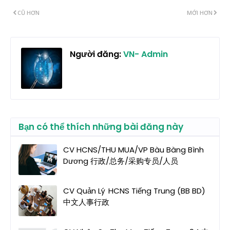
CŨ HƠN
MỚI HƠN
Người đăng:
VN- Admin
Bạn có thể thích những bài đăng này
CV HCNS/THU MUA/VP Bàu Bàng Bình
Dương 行政/总务/采购专员/人员
CV Quản Lý HCNS Tiếng Trung (BB BD)
中文人事行政