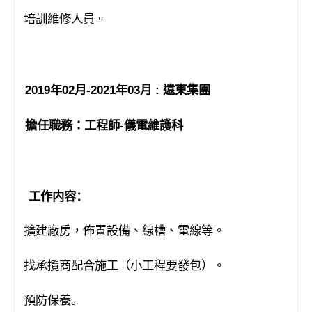
培訓維修人員。
·
2019
年
02
月
-2021
年
03
月
:
遠東集團
擔任職務：工程師
-
儀電維護科
工作内容：
擴建廠房
，佈置設備、線槽、電線等。
·
找承攬商配合施工（小工程要發包）。
·
預防保養
。
·