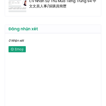
CV Nhân Sự Thu Mua Tiếng Trung 94 中
文文員 人事/採購員簡歷
Đăng nhận xét
0 Nhận xét
Emoji