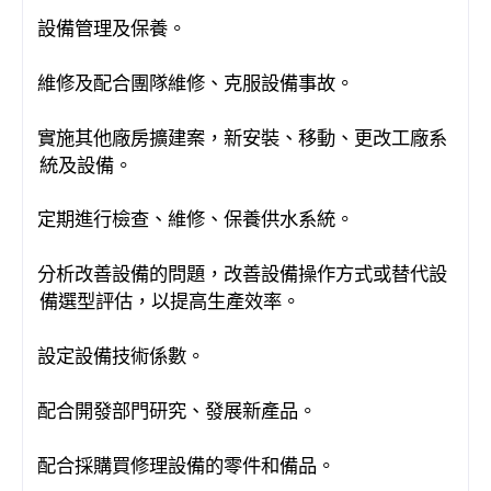
設備管理及保養
·
。
維修及配合團隊維修、克服設備事故。
·
實施其他廠房擴建案，新安裝、移動、更改工廠系
·
統及設備。
定期進行檢查
維修
保養供水系統
·
、
、
。
分析改善設備的問題，改善設備操作方式或替代設
·
備選型評估
以提高生產效率。
，
設定
設備技術係數。
·
配合開發部門研究
發展新產品。
·
、
配合採購買修理設備的零件和備品。
·