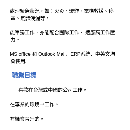
處理緊急狀況，如：火災、爆炸、電梯救援、停
·
電、氣體洩漏等。
能單獨工作
亦能配合團隊工作
適應高工作壓
·
，
、
力。
MS office 和 Outlook Mail
ERP
系統
中英文均
·
、
、
會使用
。
職業目標
喜歡在台灣或中國的公司工作。
·
在專業的環境中工作。
·
有機會晉升的。
·