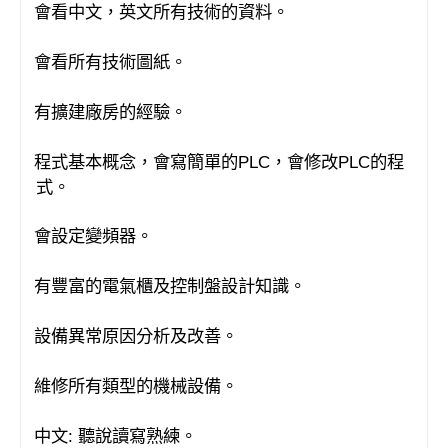
會看中文，英文所有技術的資料。
·
會看所有技術圖紙。
·
有擴建廠房的經驗。
·
程式基本概念，會寫簡單的
PLC
，會修改
PLC
的程
·
式。
會設定變頻器。
·
有豐富的電氣櫃及控制盤設計知識。
·
設備異常原因分析及改善。
·
維修所有類型的機械設備。
·
中文
:
聽說讀寫熟練
·
。