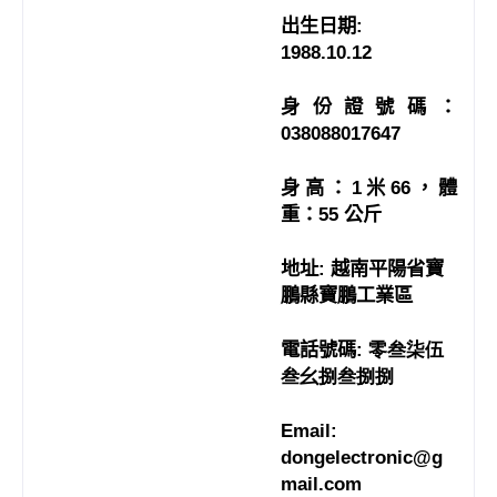
出生日期
:
1988.10.12
身份證號碼：
038088017647
身高：
1
米
66
，體
重：
55
公斤
地址
:
越南平陽省寶
鵬縣寶鵬工業區
電話號碼
: 零叁柒伍
叁幺捌叁捌捌
Email:
dongelectronic@g
mail.com