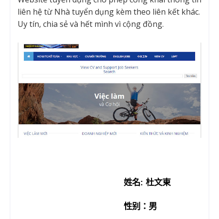
liên hệ từ Nhà tuyển dụng kèm theo liên kết khác.
Uy tín, chia sẻ và hết mình vì cộng đồng.
姓名
:
杜文東
性别：男