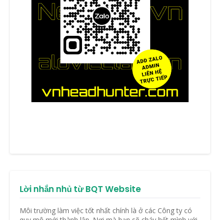
Lời nhắn nhủ từ BQT Website
Môi trường làm việc tốt nhất chính là ở các Công ty có
quy mô mới thành lập. Nơi mà bạn sẽ cháy hết mình với