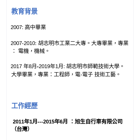
教育背景
2007:
高中畢業
·
2007-2010:
胡志明市工業二大專。大專畢業，專業
·
： 電機，機械。
2017
年
8
月
-
2019
年
1
月
:
胡志明市師範技術大學。
·
大學畢業，
專業：工程師，電
-
電子 技術工藝。
工作經歷
2011
年
1
月
---2015
年
6
月 ：旭生自行車有限公司
（台灣）