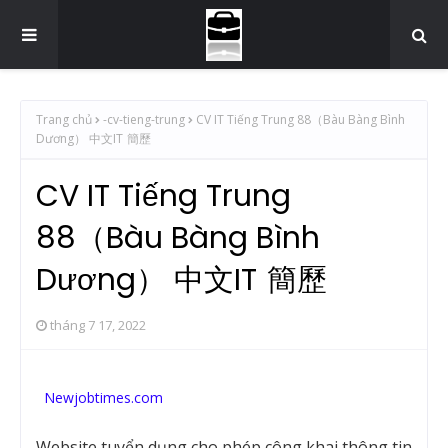
Trang chủ
-cv-tieng-trung
CV IT Tiếng Trung 88（Bàu Bàng Bình
Dương） 中文IT 簡歷
CV IT Tiếng Trung
88（Bàu Bàng Bình
Dương） 中文IT 簡歷
tháng 7 17, 2022
Newjobtimes.com
Website tuyển dụng cho phép công khai thông tin