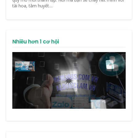
tài hoa, tâm huyết....
Nhiều hơn 1 cơ hội