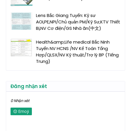
Lens Bắc Giang Tuyển: Kỹ sư
AOI,PE,NPI/Chủ quản PM/Kỹ Sư,KTV Thiết
Bị,NV Cơ điện/GS Nhà ăn(中文)
Health&amp;Life medical Bắc Ninh
Tuyển NV HCNS /NV Kế Toán Tổng
Hợp/QLSX/NV Kỹ thuật/Trợ lý BP (Tiếng
Trung)
Đăng nhận xét
0 Nhận xét
Emoji