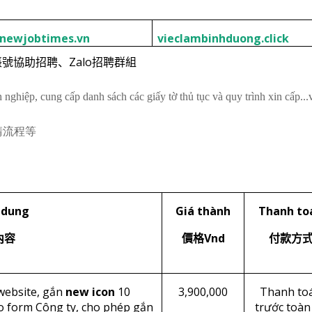
newjobtimes.vn
vieclambinhduong.click
Zalo
帳號協助招聘、
招聘群組
nghiệp, cung cấp danh sách các giấy tờ thủ tục và quy trình xin cấp..
請流程等
 dung
Giá thành
Thanh to
Vnd
內容
價格
付款方
website, gắn
new icon
10
3,900,000
Thanh to
eo form Công ty, cho phép gắn
trước toàn