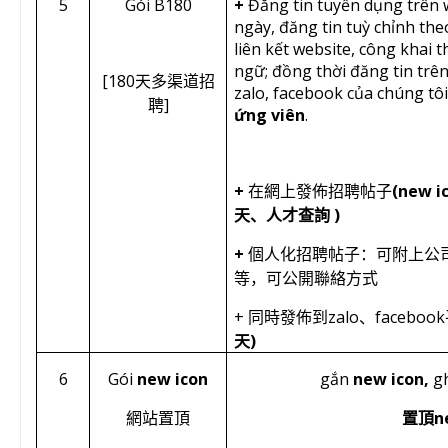
5
Gói B180
+
Đăng tin tuyển dụng trên 
ngày, đăng tin tuỳ chỉnh th
liên kết website, công khai t
ngữ; đồng thời đăng tin trê
[180
天多渠道招
zalo, facebook của chúng tôi
]
聘
ứng viên
.
+
(new i
在網上發佈招聘帖子
)
天、人才查詢
+
個人化招聘帖子：可附上公
等，可公開聯絡方式
+
zalo
facebook
同時發佈到
、
)
天
6
Gói
new icon
gắn
new icon,
g
n
網站置頂
置頂