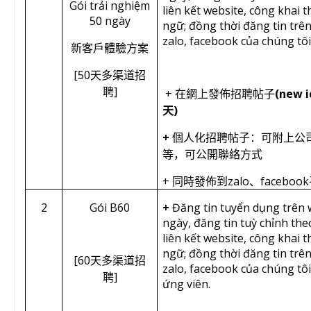
Gói trải nghiệm
liên kết website, công khai t
50 ngày
ngữ; đồng thời đăng tin trê
zalo, facebook của chúng tôi
新客戶體驗方案
[50
天多渠道招
]
聘
+
(new i
在網上發佈招聘帖子
)
天
+
個人化招聘帖子：可附上公
等，可公開聯絡方式
+
zalo
facebook
同時發佈到
、
2
Gói B60
+
Đăng tin tuyển dụng trên 
ngày, đăng tin tuỳ chỉnh th
liên kết website, công khai t
ngữ; đồng thời đăng tin trê
[60
天多渠道招
zalo, facebook của chúng tôi
]
聘
ứng viên.