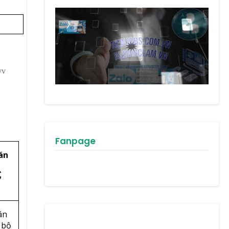
.vv
Fanpage
án
式
án
 bộ