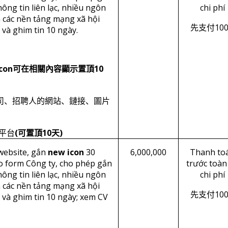
hông tin liên lạc, nhiều ngôn
chi phí
n các nền tảng mạng xã hội
10
先支付
 và ghim tin 10 ngày.
con
10
可在相關內容顯示置頂
司、招聘人的網站、鏈接、圖片
(
10
)
平台
可置頂
天
website, gắn
new icon
30
6,000,000
Thanh to
eo form Công ty, cho phép gắn
trước toàn
hông tin liên lạc, nhiều ngôn
chi phí
n các nền tảng mạng xã hội
10
先支付
 và ghim tin 10 ngày; xem CV