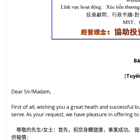
Bá
[
Tuyể
Dear Sir/Madam,
First of all, wishing you a great heath and successful 
serve. As your request, we have pleasure in offering to
/
尊敬的先生
女士：首先，祝您身體健康，事業成功。
我
供報價：