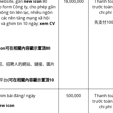
website, gắn
new icon
80
18,000,000
Thanh to
eo form Công ty, cho phép gắn
trước toàn
hông tin liên lạc, nhiều ngôn
chi phí
n các nền tảng mạng xã hội
10
先支付
 và ghim tin 10 ngày;
xem CV
con
80
可在相關內容顯示置頂
司、招聘人的網站、鏈接、圖片
(
10
平台
可在相關內容顯示置頂
him bài đăng/ ngày
500,000
Thanh to
trước toàn
ew icon
chi phí