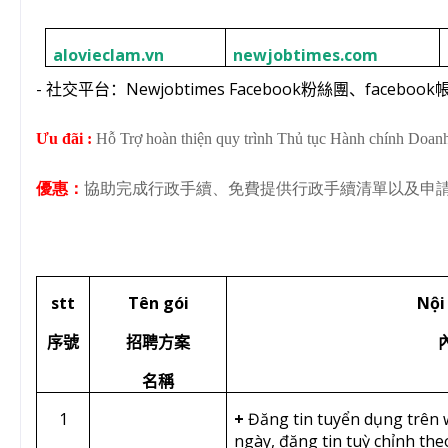
alovieclam.vn
newjobtimes.com
-
Newjobtimes Facebook
facebook
社交平台：
粉絲團、
Ưu đãi :
Hỗ Trợ hoàn thiện quy trình Thủ tục Hành chính Doanh 
優惠：
協助完成行政手續、免費提供行政手續清單以及申
stt
Tên gói
Nội
序號
招聘方案
名稱
1
+
Đăng tin tuyển dụng trên 
ngày, đăng tin tuỳ chỉnh th