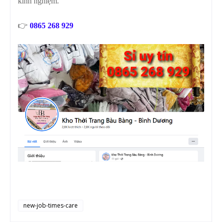
kinh nghiệm.
👉
0865 268 929
new-job-times-care