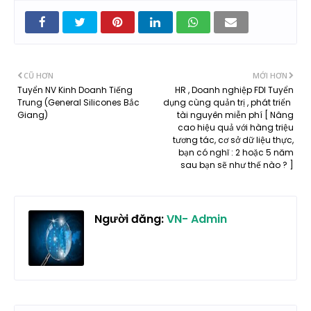
CŨ HƠN
MỚI HƠN
Tuyển NV Kinh Doanh Tiếng
HR , Doanh nghiệp FDI Tuyển
Trung (General Silicones Bắc
dụng cùng quản trị , phát triển
Giang)
tài nguyên miễn phí [ Nâng
cao hiệu quả với hàng triệu
tương tác, cơ sở dữ liệu thực,
bạn có nghĩ : 2 hoặc 5 năm
sau bạn sẽ như thế nào ? ]
Người đăng:
VN- Admin