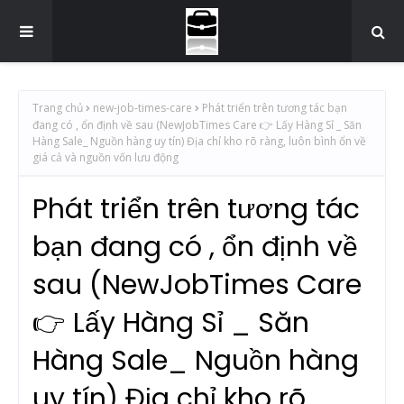
Trang chủ
new-job-times-care
Phát triển trên tương tác bạn
đang có , ổn định về sau (NewJobTimes Care 👉 Lấy Hàng Sỉ _ Săn
Hàng Sale_ Nguồn hàng uy tín) Địa chỉ kho rõ ràng, luôn bình ổn về
giá cả và nguồn vốn lưu động
Phát triển trên tương tác
bạn đang có , ổn định về
sau (NewJobTimes Care
👉 Lấy Hàng Sỉ _ Săn
Hàng Sale_ Nguồn hàng
uy tín) Địa chỉ kho rõ