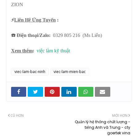
ZION
⚡️
Liên Hệ Ứng Tuyển
:
☎️ Điện thoại/Zalo:
0329 805 216 (Ms Liên)
Xem thêm
:
việc làm kỹ thuật
viec-lam-bac-ninh
viec-lam-mien-bac
CŨ HƠN
MỚI HƠN
Quản lý hệ thống chất lượng -
tiếng Anh và Trung - cty
goertek vina