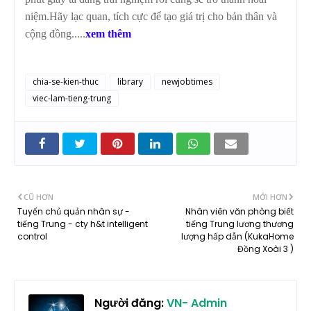
niệm.Hãy lạc quan, tích cực để tạo giá trị cho bản thân và
cộng đồng.....
xem thêm
chia-se-kien-thuc
library
newjobtimes
viec-lam-tieng-trung
CŨ HƠN
MỚI HƠN
Tuyển chủ quản nhân sự -
Nhân viên văn phòng biết
tiếng Trung - cty h&t intelligent
tiếng Trung lương thương
control
lượng hấp dẫn (KukaHome
Đồng Xoài 3 )
Người đăng:
VN- Admin