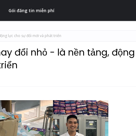
Gói đăng tin miễn phí
động lực cho sự đổi mới và phát triển
ay đổi nhỏ - là nền tảng, động
riển