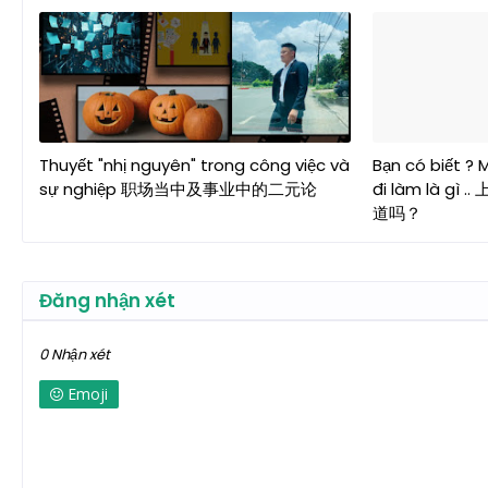
Thuyết "nhị nguyên" trong công việc và
Bạn có biết ? 
sự nghiệp 职场当中及事业中的二元论
đi làm là 
道吗？
Đăng nhận xét
0 Nhận xét
Emoji