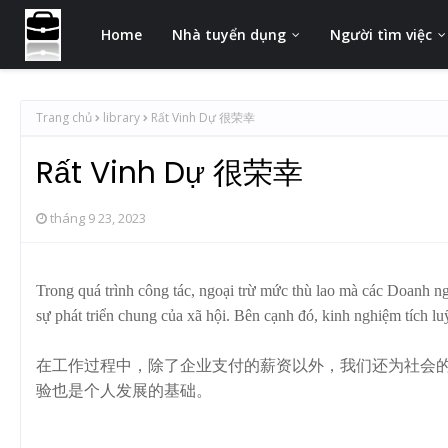
Home
Nhà tuyển dụng
Người tìm việc
Trang chủ
library
Rất Vinh Dự 很荣幸
Rất Vinh Dự 很荣幸
tháng 9 23, 2023
Trong quá trình công tác, ngoại trừ mức thù lao mà các Doanh ngh
sự phát triển chung của xã hội. Bên cạnh đó, kinh nghiệm tích lu
在工作过程中，除了企业支付的薪资以外，我们还为社会的
验也是个人发展的基础。