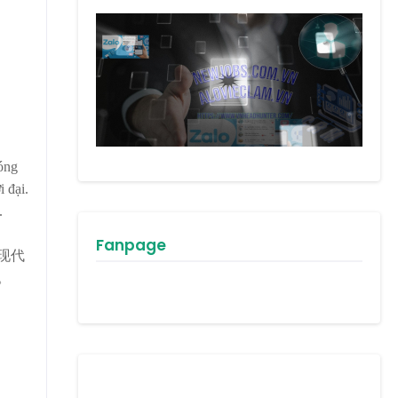
đóng
 đại.
.
Fanpage
现代
。