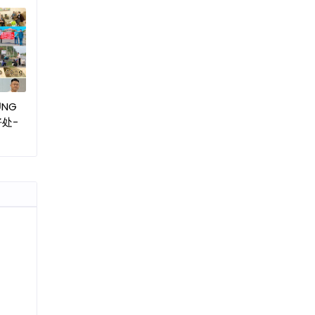
ỤNG
好处-