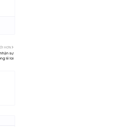
ỚI HƠN
 nhận sự
ng lẻ loi