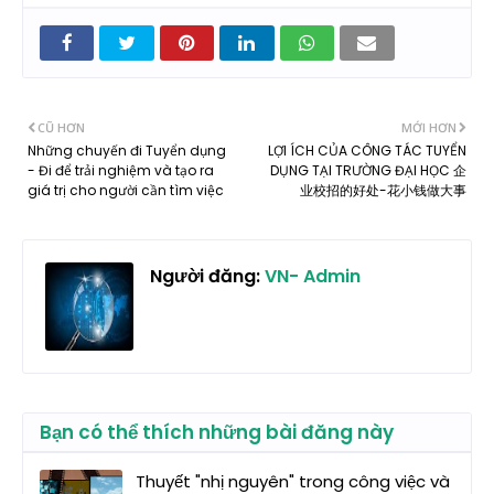
CŨ HƠN
MỚI HƠN
Những chuyến đi Tuyển dụng
LỢI ÍCH CỦA CÔNG TÁC TUYỂN
- Đi để trải nghiệm và tạo ra
DỤNG TẠI TRƯỜNG ĐẠI HỌC 企
giá trị cho người cần tìm việc
业校招的好处-花小钱做大事
Người đăng:
VN- Admin
Bạn có thể thích những bài đăng này
Thuyết "nhị nguyên" trong công việc và