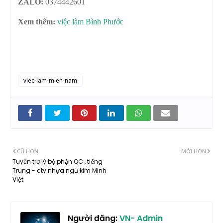
ZALO:
0374442601
Xem thêm:
việc làm Bình Phước
viec-lam-mien-nam
CŨ HƠN
MỚI HƠN
Tuyển trợ lý bộ phận QC , tiếng
Trung - cty nhựa ngũ kim Minh
Việt
Người đăng:
VN- Admin