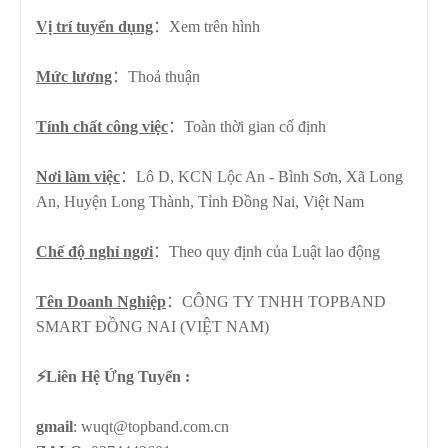
Vị trí tuyển dụng
：Xem trên hình
Mức lương
：Thoả thuận
Tính chất công việc
：
Toàn thời gian cố định
Nơi làm việc
：Lô D, KCN Lộc An - Bình Sơn, Xã Long
An, Huyện Long Thành, Tỉnh Đồng Nai, Việt Nam
Chế độ nghỉ ngơi
：
Theo quy định của Luật lao động
Tên Doanh Nghiệp
：CÔNG TY TNHH TOPBAND
SMART ĐỒNG NAI (VIỆT NAM)
⚡️Liên Hệ Ứng Tuyển :
gmail
: wuqt@topband.com.cn