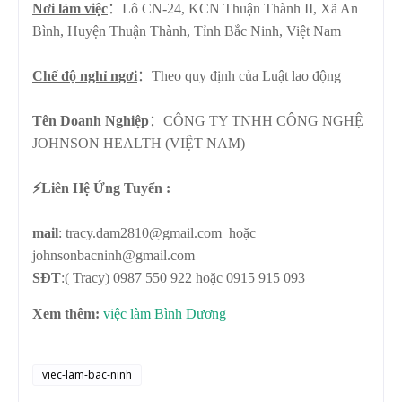
Nơi làm việc
：Lô CN-24, KCN Thuận Thành II, Xã An
Bình, Huyện Thuận Thành, Tỉnh Bắc Ninh, Việt Nam
Chế độ nghỉ ngơi
：
Theo quy định của Luật lao động
Tên Doanh Nghiệp
：CÔNG TY TNHH CÔNG NGHỆ
JOHNSON HEALTH (VIỆT NAM)
⚡️Liên Hệ Ứng Tuyển :
mail
: tracy.dam2810@gmail.com hoặc
johnsonbacninh@gmail.com
SĐT
:( Tracy) 0987 550 922 hoặc 0915 915 093
Xem thêm:
việc làm Bình Dương
viec-lam-bac-ninh